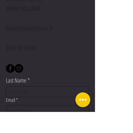
39100 BOLZANO
info@impulsfitness.it
0471 97 66 86
Last Name
Email
Add answer here