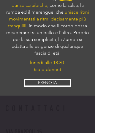
danze caraibiche
, come la salsa, la
rumba ed il merengue, che
unisce ritmi
movimentati a ritmi decisamente più
tranquilli
, in modo che il corpo possa
recuperare tra un ballo e l'altro. Proprio
per la sua semplicità, la Zumba si
adatta alle esigenze di qualunque
fascia di età.
lunedì
alle 18.30
(solo donne)
PRENOTA
CONTATTACI
VIA GRAPPOLI 15