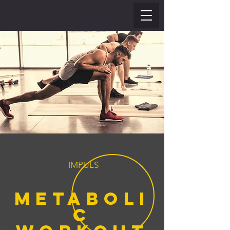
IMPULS
metaboli
c