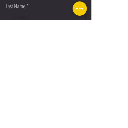
Last Name
Email
Add answer here
Add answer here
©2019 BY TOVA SNC. PROUDLY CREATED WITH
WIX.COM
Acconsento al trattamento dei dati
personali ai sensi dell'art.12 del GDPR