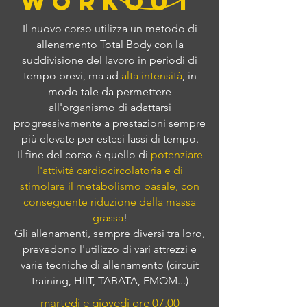
workout
Il nuovo corso utilizza un metodo di
allenamento Total Body con la
suddivisione del lavoro in periodi di
tempo brevi, ma ad
alta intensità
, in
modo tale da permettere
all'organismo di adattarsi
progressivamente a prestazioni sempre
più elevate per estesi lassi di tempo.
Il fine del corso è quello di
potenziare
l'attività cardiocircolatoria e di
stimolare il metabolismo basale, con
conseguente riduzione della massa
grassa
!
Gli allenamenti, sempre diversi tra loro,
prevedono l'utilizzo di vari attrezzi e
varie tecniche di allenamento (circuit
training, HIIT, TABATA, EMOM...)
martedì e giovedì ore 07.00